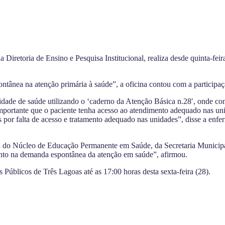
retoria de Ensino e Pesquisa Institucional, realiza desde quinta-feir
ntânea na atenção primária à saúde”, a oficina contou com a participa
unidade de saúde utilizando o ‘caderno da Atenção Básica n.28′, onde c
 importante que o paciente tenha acesso ao atendimento adequado nas uni
 por falta de acesso e tratamento adequado nas unidades”, disse a enf
a do Núcleo de Educação Permanente em Saúde, da Secretaria Municip
mento na demanda espontânea da atenção em saúde”, afirmou.
 Públicos de Três Lagoas até as 17:00 horas desta sexta-feira (28).