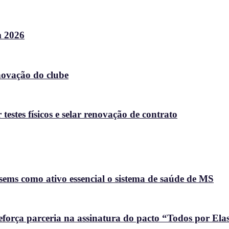
m 2026
enovação do clube
stes físicos e selar renovação de contrato
ems como ativo essencial o sistema de saúde de MS
força parceria na assinatura do pacto “Todos por Ela