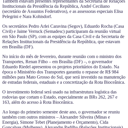
Também estavam presentes representantes da Secretaria de Relações
Institucionais da Presidência da República, André Ceciliano
(secretário de Assuntos Federativos), e as assessoras especiais Elisa
Pelegrini e Nara Kohisdorf.
Os secretários Pedro Arlei Caravina (Segov), Eduardo Rocha (Casa
Civil) e Jaime Verruck (Semadesc) participaram da reunião virtual
em São Paulo (SP), com as equipes da Casa Civil e da Secretaria de
Relações Institucionais da Presidência da República, que estavam
em Brasília (DF).
No início do mês de fevereiro, durante reunião com o ministro dos
Transportes, Renan Filho – em Brasília (DF) –, o governador
Eduardo Riedel apresentou os projetos prioritários do Estado. Na
época o Ministério dos Transportes garantiu o repasse de R$ 984
milhões para Mato Grosso do Sul, que será investido na manutenção
de estradas federais, estaduais e a concretização da Rota Bioceânica.
O investimento federal será usado na infraestrutura logística das
rodovias que cortam o Estado, especialmente as BRs 262, 267 e
163, além do acesso à Rota Bioceânica.
Ao longo do primeiro semestre deste ano, o governador se reuniu
também com outros ministros – Alexandre Silveira (Minas e
Energia), Simone Tebet (Planejamento e Orçamento), Cida
Gonçalves (Mulheres), Alexandre Padilha (Relações Institucionais),