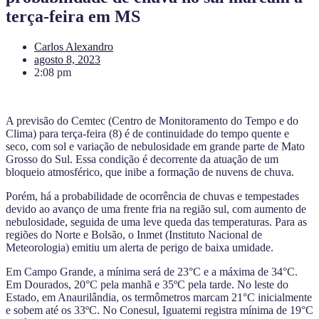
terça-feira em MS
Carlos Alexandro
agosto 8, 2023
2:08 pm
A previsão do Cemtec (Centro de Monitoramento do Tempo e do
Clima) para terça-feira (8) é de continuidade do tempo quente e
seco, com sol e variação de nebulosidade em grande parte de Mato
Grosso do Sul. Essa condição é decorrente da atuação de um
bloqueio atmosférico, que inibe a formação de nuvens de chuva.
Porém, há a probabilidade de ocorrência de chuvas e tempestades
devido ao avanço de uma frente fria na região sul, com aumento de
nebulosidade, seguida de uma leve queda das temperaturas. Para as
regiões do Norte e Bolsão, o Inmet (Instituto Nacional de
Meteorologia) emitiu um alerta de perigo de baixa umidade.
Em Campo Grande, a mínima será de 23°C e a máxima de 34°C.
Em Dourados, 20°C pela manhã e 35ºC pela tarde. No leste do
Estado, em Anaurilândia, os termômetros marcam 21°C inicialmente
e sobem até os 33ºC. No Conesul, Iguatemi registra mínima de 19°C