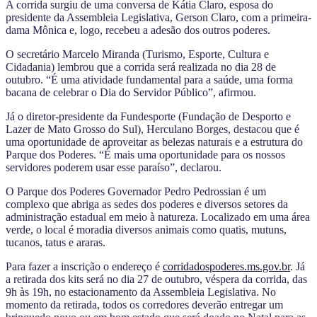
A corrida surgiu de uma conversa de Kátia Claro, esposa do
presidente da Assembleia Legislativa, Gerson Claro, com a primeira-
dama Mônica e, logo, recebeu a adesão dos outros poderes.
O secretário Marcelo Miranda (Turismo, Esporte, Cultura e
Cidadania) lembrou que a corrida será realizada no dia 28 de
outubro. “É uma atividade fundamental para a saúde, uma forma
bacana de celebrar o Dia do Servidor Público”, afirmou.
Já o diretor-presidente da Fundesporte (Fundação de Desporto e
Lazer de Mato Grosso do Sul), Herculano Borges, destacou que é
uma oportunidade de aproveitar as belezas naturais e a estrutura do
Parque dos Poderes. “É mais uma oportunidade para os nossos
servidores poderem usar esse paraíso”, declarou.
O Parque dos Poderes Governador Pedro Pedrossian é um
complexo que abriga as sedes dos poderes e diversos setores da
administração estadual em meio à natureza. Localizado em uma área
verde, o local é moradia diversos animais como quatis, mutuns,
tucanos, tatus e araras.
Para fazer a inscrição o endereço é
corridadospoderes.ms.gov.br
. Já
a retirada dos kits será no dia 27 de outubro, véspera da corrida, das
9h às 19h, no estacionamento da Assembleia Legislativa. No
momento da retirada, todos os corredores deverão entregar um