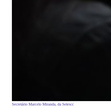
Secretário Marcelo Miranda, da Setescc