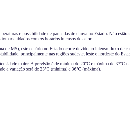
eraturas e possibilidade de pancadas de chuva no Estado. Não estão d
 tomar cuidados com os horários intensos de calor.
e MS), este cenário no Estado ocorre devido ao intenso fluxo de cal
abilidade, principalmente nas regiões sudeste, leste e nordeste do Esta
nsidade maior. A previsão é de mínima de 20°C e máxima de 37°C nas re
e a variação será de 23°C (mínima) e 36°C (máxima).