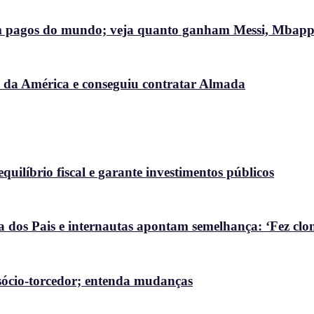
bem pagos do mundo; veja quanto ganham Messi, Mbappé
a da América e conseguiu contratar Almada
uilíbrio fiscal e garante investimentos públicos
 dos Pais e internautas apontam semelhança: ‘Fez clon
ócio-torcedor; entenda mudanças