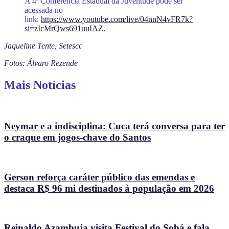
A 4ª Conferência Estadual da Juventude pode ser
acessada no
link:
https://www.youtube.com/live/04nnN4vFR7k?
si=zIcMrQws691uuIAZ.
Jaqueline Tente, Setescc
Fotos: Álvaro Rezende
Mais Notícias
Neymar e a indisciplina: Cuca terá conversa para ter
o craque em jogos-chave do Santos
Gerson reforça caráter público das emendas e
destaca R$ 96 mi destinados à população em 2026
Reinaldo Azambuja visita Festival do Sobá e fala