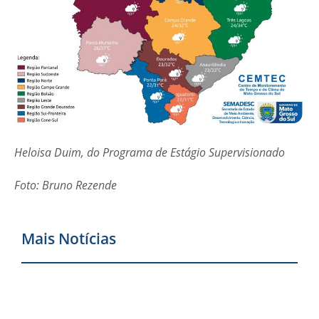
Heloisa Duim, do Programa de Estágio Supervisionado
Foto: Bruno Rezende
Mais Notícias
C
r
P
S