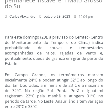
permanece instável em Mato Grosso
do Sul
12:04 pm
Carlos Alexandro
outubro 29, 2023
Para este domingo (29), a previsão do Cemtec (Centro
de Monitoramento do Tempo e do Clima) indica
probabilidade de chuvas e tempestades
acompanhadas de raios, rajadas de vento e,
pontualmente, queda de granizo em grande parte do
Estado.
Em Campo Grande, os termômetros marcam
inicialmente 24°C e podem atingir 32°C ao longo do
dia. Em Dourados, a mínima é de 23°C e a máxima é
de 32°C. Na região Sul, Ponta Porã e Iguatemi
registram 22°C pela manhã e atingem 31°C no
período da tarde. No Leste, Anaurilândia tem variação
entre 23°C e 33°C.