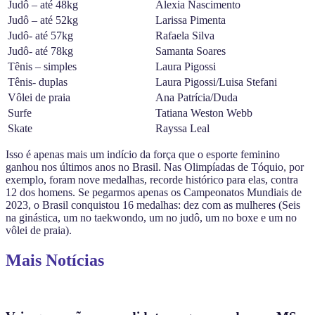
Judô – até 48kg
Alexia Nascimento
Judô – até 52kg
Larissa Pimenta
Judô- até 57kg
Rafaela Silva
Judô- até 78kg
Samanta Soares
Tênis – simples
Laura Pigossi
Tênis- duplas
Laura Pigossi/Luisa Stefani
Vôlei de praia
Ana Patrícia/Duda
Surfe
Tatiana Weston Webb
Skate
Rayssa Leal
Isso é apenas mais um indício da força que o esporte feminino
ganhou nos últimos anos no Brasil. Nas Olimpíadas de Tóquio, por
exemplo, foram nove medalhas, recorde histórico para elas, contra
12 dos homens. Se pegarmos apenas os Campeonatos Mundiais de
2023, o Brasil conquistou 16 medalhas: dez com as mulheres (Seis
na ginástica, um no taekwondo, um no judô, um no boxe e um no
vôlei de praia).
Mais Notícias