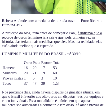
Rebeca Andrade com a medalha de ouro da trave — Foto: Ricardo
Bufolin/CBG
A projeção do blog, feita antes de começar o Pan,
já indicava que o
recorde de ouros femininos iria cair e que, pela primeira vez na
história, elas teriam mais medalhas que eles.
Mas, na realidade, elas
estão ainda melhor que o esperado.
HOMENS E MULHERES DO BRASIL- até 30/10
Ouro
Prata
Bronze
Total
Homens
16
20
17
53
Mulheres
20
21
19
60
Provas mistas
1
6
3
10
Totao
37
47
39
123
Nos próximos dias, ainda haverá disputas da ginástica rítmica, em
que o Brasil é favorito aos oito ouros em disputas- três por equipes e
cinco individuais. Essa modalidade é a única em que apenas
mulheres são autorizadas a competir. Além disso, há ainda provas de