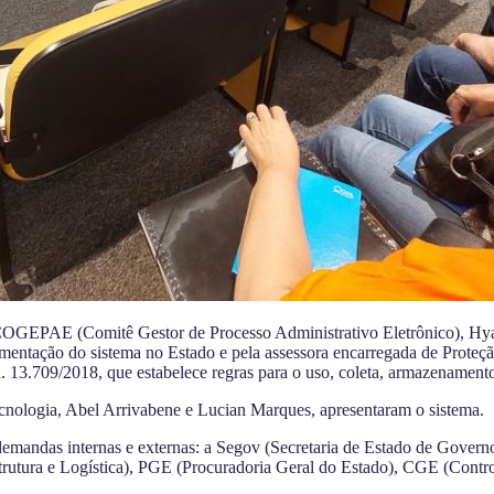
COGEPAE (Comitê Gestor de Processo Administrativo Eletrônico), Hyac
entação do sistema no Estado e pela assessora encarregada de Proteçã
n. 13.709/2018, que estabelece regras para o uso, coleta, armazenament
nologia, Abel Arrivabene e Lucian Marques, apresentaram o sistema.
demandas internas e externas: a Segov (Secretaria de Estado de Governo
estrutura e Logística), PGE (Procuradoria Geral do Estado), CGE (Contr