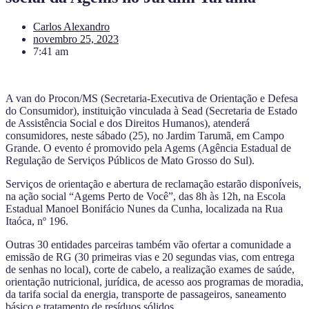
Carlos Alexandro
novembro 25, 2023
7:41 am
A van do Procon/MS (Secretaria-Executiva de Orientação e Defesa
do Consumidor), instituição vinculada à Sead (Secretaria de Estado
de Assistência Social e dos Direitos Humanos), atenderá
consumidores, neste sábado (25), no Jardim Tarumã, em Campo
Grande. O evento é promovido pela Agems (Agência Estadual de
Regulação de Serviços Públicos de Mato Grosso do Sul).
Serviços de orientação e abertura de reclamação estarão disponíveis,
na ação social “Agems Perto de Você”, das 8h às 12h, na Escola
Estadual Manoel Bonifácio Nunes da Cunha, localizada na Rua
Itaóca, nº 196.
Outras 30 entidades parceiras também vão ofertar a comunidade a
emissão de RG (30 primeiras vias e 20 segundas vias, com entrega
de senhas no local), corte de cabelo, a realização exames de saúde,
orientação nutricional, jurídica, de acesso aos programas de moradia,
da tarifa social da energia, transporte de passageiros, saneamento
básico e tratamento de resíduos sólidos.