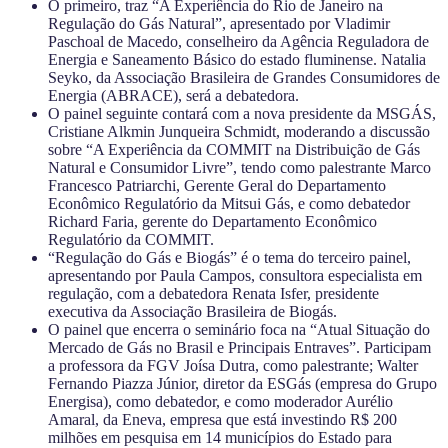
O primeiro, traz “A Experiência do Rio de Janeiro na
Regulação do Gás Natural”, apresentado por Vladimir
Paschoal de Macedo, conselheiro da Agência Reguladora de
Energia e Saneamento Básico do estado fluminense. Natalia
Seyko, da Associação Brasileira de Grandes Consumidores de
Energia (ABRACE), será a debatedora.
O painel seguinte contará com a nova presidente da MSGÁS,
Cristiane Alkmin Junqueira Schmidt, moderando a discussão
sobre “A Experiência da COMMIT na Distribuição de Gás
Natural e Consumidor Livre”, tendo como palestrante Marco
Francesco Patriarchi, Gerente Geral do Departamento
Econômico Regulatório da Mitsui Gás, e como debatedor
Richard Faria, gerente do Departamento Econômico
Regulatório da COMMIT.
“Regulação do Gás e Biogás” é o tema do terceiro painel,
apresentando por Paula Campos, consultora especialista em
regulação, com a debatedora Renata Isfer, presidente
executiva da Associação Brasileira de Biogás.
O painel que encerra o seminário foca na “Atual Situação do
Mercado de Gás no Brasil e Principais Entraves”. Participam
a professora da FGV Joísa Dutra, como palestrante; Walter
Fernando Piazza Júnior, diretor da ESGás (empresa do Grupo
Energisa), como debatedor, e como moderador Aurélio
Amaral, da Eneva, empresa que está investindo R$ 200
milhões em pesquisa em 14 municípios do Estado para