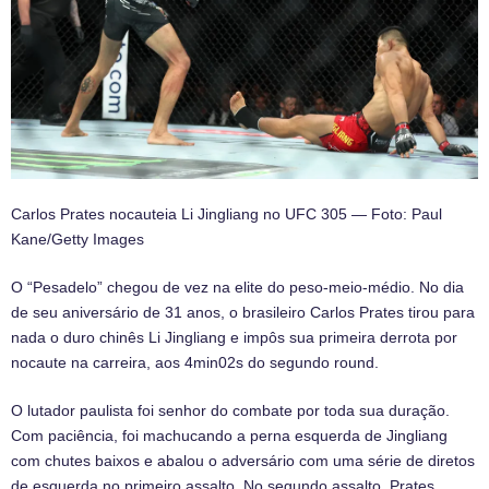
Carlos Prates nocauteia Li Jingliang no UFC 305 — Foto: Paul
Kane/Getty Images
O “Pesadelo” chegou de vez na elite do peso-meio-médio. No dia
de seu aniversário de 31 anos, o brasileiro Carlos Prates tirou para
nada o duro chinês Li Jingliang e impôs sua primeira derrota por
nocaute na carreira, aos 4min02s do segundo round.
O lutador paulista foi senhor do combate por toda sua duração.
Com paciência, foi machucando a perna esquerda de Jingliang
com chutes baixos e abalou o adversário com uma série de diretos
de esquerda no primeiro assalto. No segundo assalto, Prates