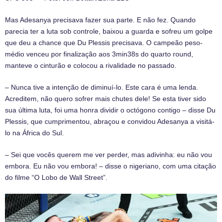
Mas Adesanya precisava fazer sua parte. E não fez. Quando
parecia ter a luta sob controle, baixou a guarda e sofreu um golpe
que deu a chance que Du Plessis precisava. O campeão peso-
médio venceu por finalização aos 3min38s do quarto round,
manteve o cinturão e colocou a rivalidade no passado.
– Nunca tive a intenção de diminuí-lo. Este cara é uma lenda.
Acreditem, não quero sofrer mais chutes dele! Se esta tiver sido
sua última luta, foi uma honra dividir o octógono contigo – disse Du
Plessis, que cumprimentou, abraçou e convidou Adesanya a visitá-
lo na África do Sul.
– Sei que vocês querem me ver perder, mas adivinha: eu não vou
embora. Eu não vou embora! – disse o nigeriano, com uma citação
do filme “O Lobo de Wall Street”.