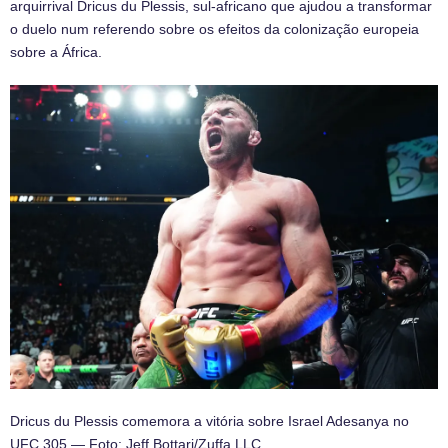
arquirrival Dricus du Plessis, sul-africano que ajudou a transformar
o duelo num referendo sobre os efeitos da colonização europeia
sobre a África.
Dricus du Plessis comemora a vitória sobre Israel Adesanya no
UFC 305 — Foto: Jeff Bottari/Zuffa LLC