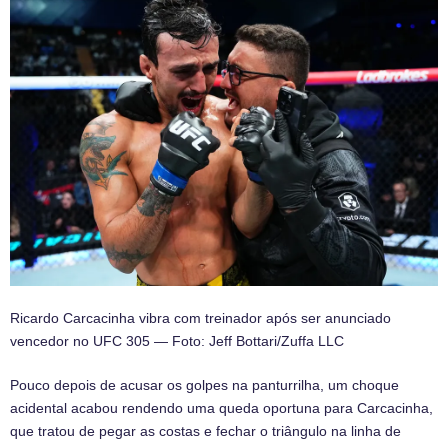
Ricardo Carcacinha vibra com treinador após ser anunciado
vencedor no UFC 305 — Foto: Jeff Bottari/Zuffa LLC
Pouco depois de acusar os golpes na panturrilha, um choque
acidental acabou rendendo uma queda oportuna para Carcacinha,
que tratou de pegar as costas e fechar o triângulo na linha de