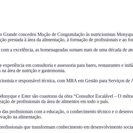
po Grande concedeu Moção de Congratulação às nutricionistas Monyque
ão prestada à área da alimentação, à formação de profissionais e ao fo
 com a excelência, as homenageadas somam mais de uma década de atuaçã
periência em consultoria e assessoria para bares, restaurantes e indús
 na área de nutrição e gastronomia.
icionista e responsável técnica, com MBA em Gestão para Serviços de 
, Monyque e Ester são coautoras da obra “Consultor Escalável – O métod
zação de profissionais da área de alimentos em todo o país.
s profissionais com a educação, o conhecimento técnico e o desenvol
ovação na alimentação.
rofissionais que transformam conhecimento em desenvolvimento social, 