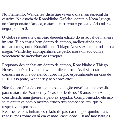
No Flamengo, Wanderley disse que viveu o dia mais especial da
carreira. Na estreia de Ronaldinho Gaúcho, contra o Nova Iguaçu,
no Campeonato Carioca, o atacante marcou o gol da vitória rubro-
negra por 1 a 0.
O clube se sagraria campeão daquela edição do estadual de maneira
invicta. Tudo corria bem dentro de campo, melhor ainda nos
treinamentos, onde Ronaldinho e Thiago Neves exerciam toda a sua
magia. Wanderley acompanhava de perto, maravilhado com a
velocidade de raciocínio dos craques.
Enquanto deslanchavam dentro de campo, Ronaldinho e Thiago
Neves também davam show na noite carioca. As festas eram
comuns na rotina do elenco rubro-negro, especialmente na casa de
R10. Essa parte, Wanderley não aproveitou.
Não foi por falta de convite, mas a situação envolvia uma escolha
para o atacante. Wanderley é casado desde os 18 anos com Alana,
considerada uma guerreira pelo ex-jogador. Comprometido, ele não
se aventurava com o mesmo afinco dos companheiros, que o
respeitavam por isso.
Realmente, eles tinham esse lado de passear um pouquinho mais
(risos), mas como eu já era casado, casei cedo. Eu até falo para os