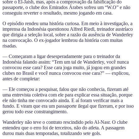
sobre o El-Jaish, mas, após a comprovação da falsificação do
passaporte, o clube dos Emirados Árabes sofreu um “W.O” e não
conseguiu reverter o resultado, mesmo jogando em casa.
O episódio rendeu uma história curiosa. Em meio à investigação, a
imprensa da Indonésia questionou Alfred Riedl, treinador austríaco
que dirigia a seleção local, sobre a razão da ausência de Wanderley
na convocação. O ex-jogador lembrou da história com muitas
risadas.
— Começaram a ligar desesperadamente para o treinador da
Indonésia falando assim: “Tem um tal de Wanderley, você nunca
convocou esse cara? Esse cara joga muito, já jogou em grandes
clubes no Brasil e você nunca convocou esse cara?” — explicou,
antes de completar:
— Ele começou a pesquisar, falou que não conhecia, fizeram até
uma entrevista coletiva com ele para explicar essa situação, porque
ele não tinha me convocado ainda. E aí foram verificar mais a
fundo. E viram que era um passaporte ilegal que fizeram, e por isso
gerou todo esse constrangimento.
Wanderley não teve o contrato rescindido pelo Al-Nasr. O clube
entendeu que o erro foi de terceiros, não do atleta. A passagem
durou mais duas temporadas, totalizando sete gols.