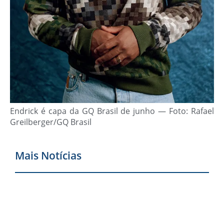
Endrick é capa da GQ Brasil de junho — Foto: Rafael
Greilberger/GQ Brasil
Mais Notícias
F
r
p
p
d