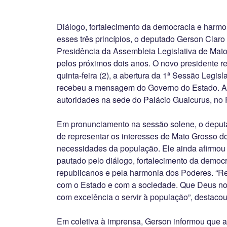
Diálogo, fortalecimento da democracia e harm
esses três princípios, o deputado Gerson Claro
Presidência da Assembleia Legislativa de Mat
pelos próximos dois anos. O novo presidente r
quinta-feira (2), a abertura da 1ª Sessão Legisl
recebeu a mensagem do Governo do Estado. A 
autoridades na sede do Palácio Guaicurus, no
Em pronunciamento na sessão solene, o deput
de representar os interesses de Mato Grosso do
necessidades da população. Ele ainda afirmou
pautado pelo diálogo, fortalecimento da democr
republicanos e pela harmonia dos Poderes. 
com o Estado e com a sociedade. Que Deus no
com excelência o servir à população”, destacou
Em coletiva à imprensa, Gerson informou que a