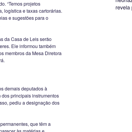
do. “Temos projetos
revela 
 logística e taxas cartorárias.
eias e sugestões para o
.
s da Casa de Leis serão
eres. Ele informou também
 os membros da Mesa Diretora
rá.
 aos demais deputados à
dos principais instrumentos
isso, pediu a designação dos
 permanentes, que têm a
r parecer às matérias e