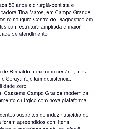
os 58 anos a cirurgiã-dentista e
cadora Tina Matos, em Campo Grande
s reinaugura Centro de Diagnóstico em
os com estrutura ampliada e maior
dade de atendimento
 de Reinaldo mexe com cenário, mas
 e Soraya rejeitam desistência:
ilidade zero’
al Cassems Campo Grande moderniza
mento cirúrgico com nova plataforma
entes suspeitos de induzir suicídio de
 foram apreendidos com itens
istas e conteúdos de abuso infantil,