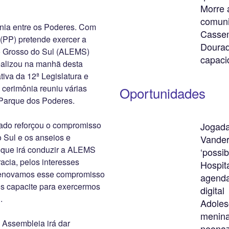
Morre a
comuni
onia entre os Poderes. Com
Cassem
 (PP) pretende exercer a
Dourad
o Grosso do Sul (ALEMS)
capaci
ealizou na manhã desta
ativa da 12ª Legislatura e
cerimônia reuniu várias
Oportunidades
 Parque dos Poderes.
ado reforçou o compromisso
Jogada
 Sul e os anseios e
Vander
 que irá conduzir a ALEMS
‘possib
acia, pelos interesses
Hospit
“Renovamos esse compromisso
agenda
s capacite para exercermos
digital
.
Adolesc
menina
 Assembleia irá dar
neonaz