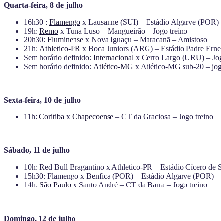
Quarta-feira, 8 de julho
16h30 :
Flamengo
x Lausanne (SUI) – Estádio Algarve (POR)
19h:
Remo
x Tuna Luso – Mangueirão – Jogo treino
20h30:
Fluminense
x Nova Iguaçu – Maracanã – Amistoso
21h:
Athletico-PR
x Boca Juniors (ARG) – Estádio Padre Erne
Sem horário definido:
Internacional
x Cerro Largo (URU) – Jog
Sem horário definido:
Atlético-MG
x Atlético-MG sub-20 – jog
Sexta-feira, 10 de julho
11h:
Coritiba
x
Chapecoense
– CT da Graciosa – Jogo treino
Sábado, 11 de julho
10h: Red Bull Bragantino x Athletico-PR – Estádio Cícero de 
15h30: Flamengo x Benfica (POR) – Estádio Algarve (POR) –
14h:
São Paulo
x Santo André – CT da Barra – Jogo treino
Domingo, 12 de julho