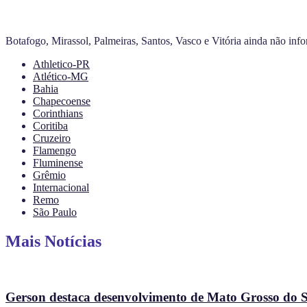
Botafogo, Mirassol, Palmeiras, Santos, Vasco e Vitória ainda não info
Athletico-PR
Atlético-MG
Bahia
Chapecoense
Corinthians
Coritiba
Cruzeiro
Flamengo
Fluminense
Grêmio
Internacional
Remo
São Paulo
Mais Notícias
Gerson destaca desenvolvimento de Mato Grosso do Su