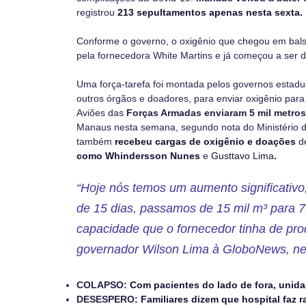
registrou
213 sepultamentos apenas nesta sexta.
Conforme o governo, o oxigênio que chegou em balsa
pela fornecedora White Martins e já começou a ser di
Uma força-tarefa foi montada pelos governos estadua
outros órgãos e doadores, para enviar oxigênio par
Aviões das
Forças Armadas enviaram 5 mil metro
Manaus nesta semana, segundo nota do Ministério da
também
recebeu cargas de oxigênio e doações
de
como Whindersson Nunes
e
Gusttavo Lima
.
“Hoje nós temos um aumento significativo
de 15 dias, passamos de 15 mil m³ para 7
capacidade que o fornecedor tinha de prod
governador Wilson Lima à GloboNews, ne
COLAPSO:
Com pacientes do lado de fora, unida
DESESPERO:
Familiares dizem que hospital faz 