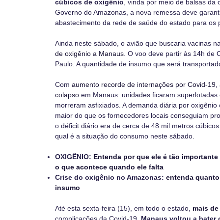
cúbicos de oxigênio
, vinda por meio de balsas da
Governo do Amazonas, a nova remessa deve garanti
abastecimento da rede de saúde do estado para os 
Ainda neste sábado, o avião que buscaria vacinas n
de oxigênio a Manaus
. O voo deve partir às 14h de 
Paulo. A quantidade de insumo que será transportado
Com
aumento recorde de internações por Covid-19
,
colapso
em Manaus: unidades ficaram superlotadas e
morreram asfixiados. A demanda diária por oxigênio
maior do que os fornecedores locais conseguiam produ
o
déficit diário era de cerca de 48 mil metros cúbicos
qual é a situação do consumo neste sábado.
OXIGÊNIO:
Entenda por que ele é tão importante
o que acontece quando ele falta
Crise do oxigênio no Amazonas:
entenda quanto 
insumo
Até esta sexta-feira (15), em todo o estado,
mais de
complicações da Covid-19.
Manaus voltou a bater o