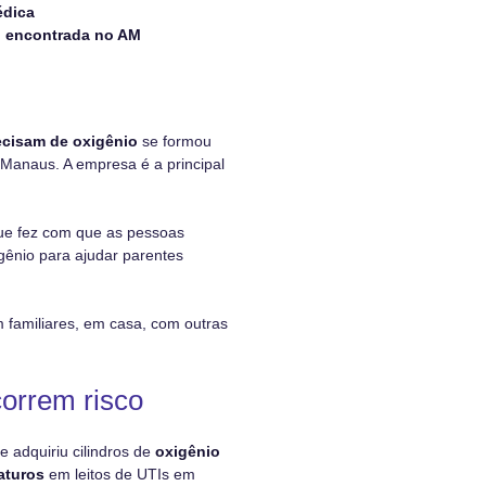
édica
o encontrada no AM
ecisam de oxigênio
se formou
m Manaus. A empresa é a principal
que fez com que as pessoas
igênio para ajudar parentes
familiares, em casa, com outras
orrem risco
e adquiriu cilindros de
oxigênio
aturos
em leitos de UTIs em