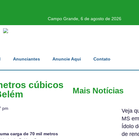
Campo Grande, 6 de agosto de 2026
l
Anunciantes
Anuncie Aqui
Contato
metros cúbicos
Mais Notícias
Belém
7 pm
Veja q
MS em
Ídolo d
de ren
uma carga de 70 mil metros