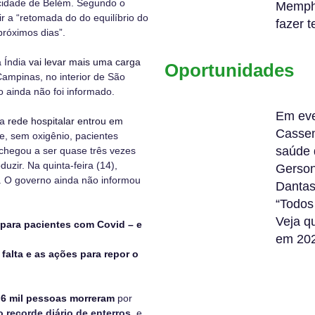
 cidade de Belém. Segundo o
Memphi
r a
“retomada do do equilíbrio do
fazer t
próximos dias”
.
a Índia
vai levar mais uma carga
Oportunidades
Campinas, no interior de São
 ainda não foi informado.
Em eve
 a
rede hospitalar entrou em
Cassem
, sem oxigênio, pacientes
saúde
 chegou a ser quase três vezes
zir. Na quinta-feira (14),
Gerson
. O governo ainda não informou
Dantas
“Todos
Veja q
 para pacientes com Covid – e
em 20
falta e as ações para repor o
 6 mil pessoas morreram
por
 recorde diário de enterros
, e