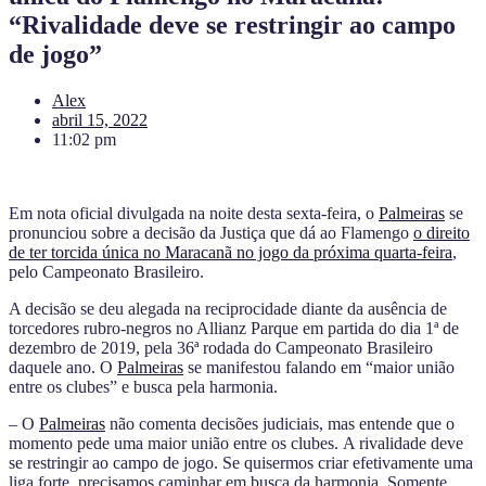
“Rivalidade deve se restringir ao campo
de jogo”
Alex
abril 15, 2022
11:02 pm
Em nota oficial divulgada na noite desta sexta-feira, o
Palmeiras
se
pronunciou sobre a decisão da Justiça que dá ao Flamengo
o direito
de ter torcida única no Maracanã no jogo da próxima quarta-feira
,
pelo Campeonato Brasileiro.
A decisão se deu alegada na reciprocidade diante da ausência de
torcedores rubro-negros no Allianz Parque em partida do dia 1ª de
dezembro de 2019, pela 36ª rodada do Campeonato Brasileiro
daquele ano. O
Palmeiras
se manifestou falando em “maior união
entre os clubes” e busca pela harmonia.
– O
Palmeiras
não comenta decisões judiciais, mas entende que o
momento pede uma maior união entre os clubes.
A rivalidade deve
se restringir ao campo de jogo. Se quisermos criar efetivamente uma
liga forte, precisamos caminhar em busca da harmonia.
Somente