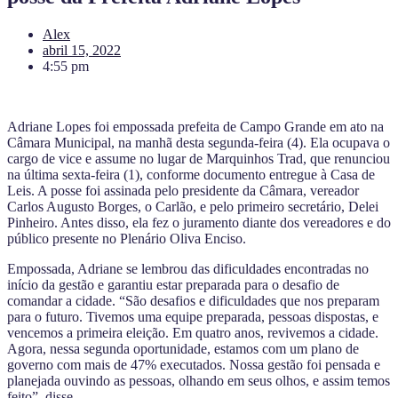
Alex
abril 15, 2022
4:55 pm
Adriane Lopes foi empossada prefeita de Campo Grande em ato na
Câmara Municipal, na manhã desta segunda-feira (4). Ela ocupava o
cargo de vice e assume no lugar de Marquinhos Trad, que renunciou
na última sexta-feira (1), conforme documento entregue à Casa de
Leis. A posse foi assinada pelo presidente da Câmara, vereador
Carlos Augusto Borges, o Carlão, e pelo primeiro secretário, Delei
Pinheiro. Antes disso, ela fez o juramento diante dos vereadores e do
público presente no Plenário Oliva Enciso.
Empossada, Adriane se lembrou das dificuldades encontradas no
início da gestão e garantiu estar preparada para o desafio de
comandar a cidade. “São desafios e dificuldades que nos preparam
para o futuro. Tivemos uma equipe preparada, pessoas dispostas, e
vencemos a primeira eleição. Em quatro anos, revivemos a cidade.
Agora, nessa segunda oportunidade, estamos com um plano de
governo com mais de 47% executados. Nossa gestão foi pensada e
planejada ouvindo as pessoas, olhando em seus olhos, e assim temos
feito”, disse.