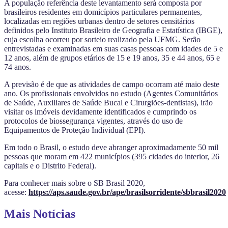
A população referência deste levantamento será composta por
brasileiros residentes em domicípios particulares permanentes,
localizadas em regiões urbanas dentro de setores censitários
definidos pelo Instituto Brasileiro de Geografia e Estatística (IBGE),
cuja escolha ocorreu por sorteio realizado pela UFMG. Serão
entrevistadas e examinadas em suas casas pessoas com idades de 5 e
12 anos, além de grupos etários de 15 e 19 anos, 35 e 44 anos, 65 e
74 anos.
A previsão é de que as atividades de campo ocorram até maio deste
ano. Os profissionais envolvidos no estudo (Agentes Comunitários
de Saúde, Auxiliares de Saúde Bucal e Cirurgiões-dentistas), irão
visitar os imóveis devidamente identificados e cumprindo os
protocolos de biossegurança vigentes, através do uso de
Equipamentos de Proteção Individual (EPI).
Em todo o Brasil, o estudo deve abranger aproximadamente 50 mil
pessoas que moram em 422 municípios (395 cidades do interior, 26
capitais e o Distrito Federal).
Para conhecer mais sobre o SB Brasil 2020,
acesse:
https://aps.saude.gov.br/ape/brasilsorridente/sbbrasil2020
Mais Notícias