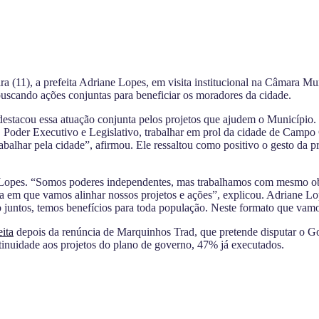
(11), a prefeita Adriane Lopes, em visita institucional na Câmara Mun
 buscando ações conjuntas para beneficiar os moradores da cidade.
estacou essa atuação conjunta pelos projetos que ajudem o Município. “
, Poder Executivo e Legislativo, trabalhar em prol da cidade de Campo 
abalhar pela cidade”, afirmou. Ele ressaltou como positivo o gesto da p
 Lopes. “Somos poderes independentes, mas trabalhamos com mesmo obje
ca em que vamos alinhar nossos projetos e ações”, explicou. Adriane Lo
ntos, temos benefícios para toda população. Neste formato que vamos t
ita
depois da renúncia de Marquinhos Trad, que pretende disputar o Gover
ontinuidade aos projetos do plano de governo, 47% já executados.