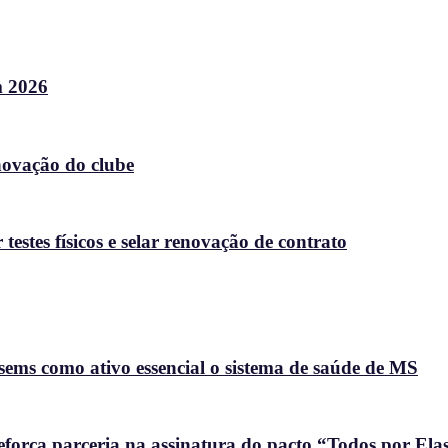
m 2026
enovação do clube
stes físicos e selar renovação de contrato
ems como ativo essencial o sistema de saúde de MS
força parceria na assinatura do pacto “Todos por Ela