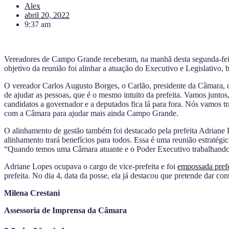
Alex
abril 20, 2022
9:37 am
Vereadores de Campo Grande receberam, na manhã desta segunda-feira 
objetivo da reunião foi alinhar a atuação do Executivo e Legislativo,
O vereador Carlos Augusto Borges, o Carlão, presidente da Câmara, d
de ajudar as pessoas, que é o mesmo intuito da prefeita. Vamos juntos
candidatos a governador e a deputados fica lá para fora. Nós vamos tr
com a Câmara para ajudar mais ainda Campo Grande.
O alinhamento de gestão também foi destacado pela prefeita Adriane
alinhamento trará benefícios para todos. Essa é uma reunião estratégi
“Quando temos uma Câmara atuante e o Poder Executivo trabalhando ju
Adriane Lopes ocupava o cargo de vice-prefeita e foi
empossada prefe
prefeita. No dia 4, data da posse, ela já destacou que pretende dar c
Milena Crestani
Assessoria de Imprensa da Câmara