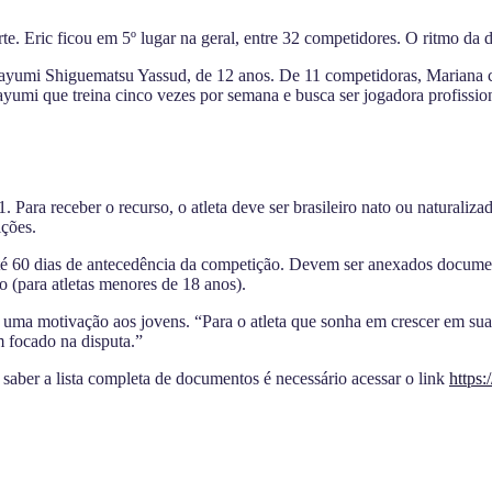
te. Eric ficou em 5º lugar na geral, entre 32 competidores. O ritmo da d
ayumi Shiguematsu Yassud, de 12 anos. De 11 competidoras, Mariana co
ayumi que treina cinco vezes por semana e busca ser jogadora profission
Para receber o recurso, o atleta deve ser brasileiro nato ou naturaliza
ições.
é 60 dias de antecedência da competição. Devem ser anexados documen
o (para atletas menores de 18 anos).
é uma motivação aos jovens. “Para o atleta que sonha em crescer em sua
m focado na disputa.”
a saber a lista completa de documentos é necessário acessar o link
https