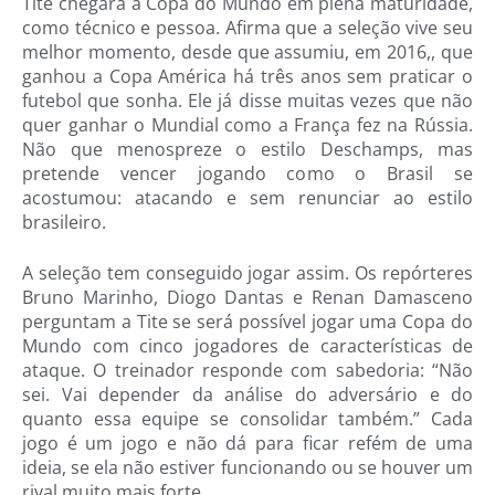
Tite chegará à Copa do Mundo em plena maturidade,
como técnico e pessoa. Afirma que a seleção vive seu
melhor momento, desde que assumiu, em 2016,, que
ganhou a Copa América há três anos sem praticar o
futebol que sonha. Ele já disse muitas vezes que não
quer ganhar o Mundial como a França fez na Rússia.
Não que menospreze o estilo Deschamps, mas
pretende vencer jogando como o Brasil se
acostumou: atacando e sem renunciar ao estilo
brasileiro.
A seleção tem conseguido jogar assim. Os repórteres
Bruno Marinho, Diogo Dantas e Renan Damasceno
perguntam a Tite se será possível jogar uma Copa do
Mundo com cinco jogadores de características de
ataque. O treinador responde com sabedoria: “Não
sei. Vai depender da análise do adversário e do
quanto essa equipe se consolidar também.” Cada
jogo é um jogo e não dá para ficar refém de uma
ideia, se ela não estiver funcionando ou se houver um
rival muito mais forte.