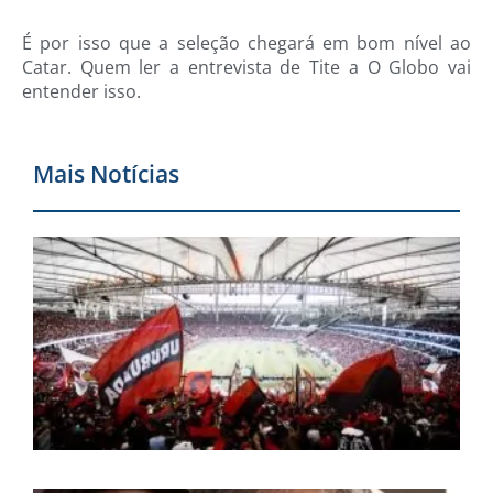
É por isso que a seleção chegará em bom nível ao
Catar. Quem ler a entrevista de Tite a O Globo vai
entender isso.
Mais Notícias
F
r
p
p
d
p
d
t
e
m