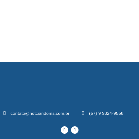
contato@notciandoms.com.br
(67) 9 9324-9558