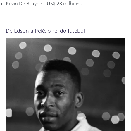
Kevin De Bruyne – US$ 28 milhões.
De Edson a Pelé, o rei do futebol