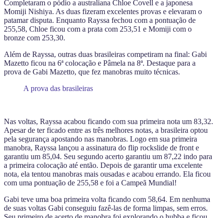
Completaram o pódio a australiana Chloe Covell e a japonesa
Momiji Nishiya. As duas fizeram excelentes provas e elevaram o
patamar disputa. Enquanto Rayssa fechou com a pontuação de
255,58, Chloe ficou com a prata com 253,51 e Momiji com o
bronze com 253,30.
Além de Rayssa, outras duas brasileiras competiram na final: Gabi
Mazetto ficou na 6ª colocação e Pâmela na 8ª. Destaque para a
prova de Gabi Mazetto, que fez manobras muito técnicas.
A prova das brasileiras
Nas voltas, Rayssa acabou ficando com sua primeira nota um 83,32.
Apesar de ter ficado entre as três melhores notas, a brasileira optou
pela segurança apostando nas manobras. Logo em sua primeira
manobra, Rayssa lançou a assinatura do flip rockslide de front e
garantiu um 85,04. Seu segundo acerto garantiu um 87,22 indo para
a primeira colocação até então. Depois de garantir uma excelente
nota, ela tentou manobras mais ousadas e acabou errando. Ela ficou
com uma pontuação de 255,58 e foi a Campeã Mundial!
Gabi teve uma boa primeira volta ficando com 58,64. Em nenhuma
de suas voltas Gabi conseguiu fazê-las de forma limpas, sem erros.
Seu primeiro de acerto de manobra foi explorando o hubba e ficou