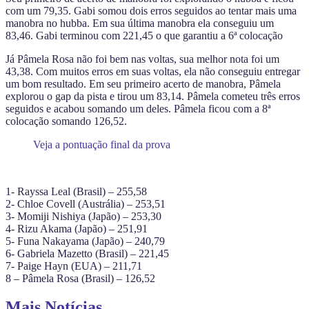
com um 79,35. Gabi somou dois erros seguidos ao tentar mais uma
manobra no hubba. Em sua última manobra ela conseguiu um
83,46. Gabi terminou com 221,45 o que garantiu a 6ª colocação
Já Pâmela Rosa não foi bem nas voltas, sua melhor nota foi um
43,38. Com muitos erros em suas voltas, ela não conseguiu entregar
um bom resultado. Em seu primeiro acerto de manobra, Pâmela
explorou o gap da pista e tirou um 83,14. Pâmela cometeu três erros
seguidos e acabou somando um deles. Pâmela ficou com a 8ª
colocação somando 126,52.
Veja a pontuação final da prova
1- Rayssa Leal (Brasil) – 255,58
2- Chloe Covell (Austrália) – 253,51
3- Momiji Nishiya (Japão) – 253,30
4- Rizu Akama (Japão) – 251,91
5- Funa Nakayama (Japão) – 240,79
6- Gabriela Mazetto (Brasil) – 221,45
7- Paige Hayn (EUA) – 211,71
8 – Pâmela Rosa (Brasil) – 126,52
Mais Notícias