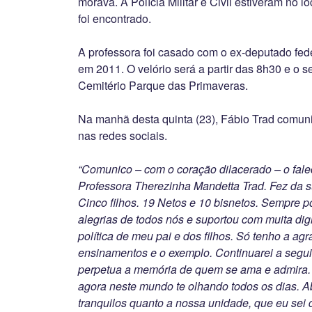
morava. A Polícia Militar e Civil estiveram no l
foi encontrado.
A professora foi casado com o ex-deputado fed
em 2011. O velório será a partir das 8h30 e o 
Cemitério Parque das Primaveras.
Na manhã desta quinta (23), Fábio Trad comun
nas redes sociais.
“Comunico – com o coração dilacerado – o fal
Professora Therezinha Mandetta Trad. Fez da su
Cinco filhos. 19 Netos e 10 bisnetos. Sempre po
alegrias de todos nós e suportou com muita di
política de meu pai e dos filhos. Só tenho a agr
ensinamentos e o exemplo. Continuarei a segui
perpetua a memória de quem se ama e admira. 
agora neste mundo te olhando todos os dias. A
tranquilos quanto a nossa unidade, que eu sei