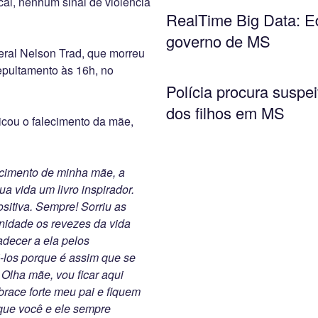
ocal, nenhum sinal de violência
RealTime Big Data: Ed
governo de MS
eral Nelson Trad, que morreu
sepultamento às 16h, no
Polícia procura suspe
dos filhos em MS
icou o falecimento da mãe,
ecimento de minha mãe, a
a vida um livro inspirador.
sitiva. Sempre! Sorriu as
gnidade os revezes da vida
adecer a ela pelos
-los porque é assim que se
Olha mãe, vou ficar aqui
brace forte meu pai e fiquem
 que você e ele sempre