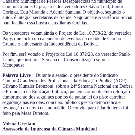
Cadastro Municipal de Pessoas Desaparecidas no município de
Campo Grande. O projeto é dos vereadores Otávio Trad, Junior
Coringa, Edu Miranda e Ademir Santana. O objetivo, segundo o
autor, é integrar secretarias de Saúde, Segurança e Assistência Social
para facilitar essa busca e auxiliar as famílias.
Os vereadores votam ainda o Projeto de Lei 10.738/22, do vereador
Papy, que inclui no calendário de eventos da cidade de Campo
Grande o aniversário da Independência da Bolívia.
Por fim, será votado o Projeto de Lei 10.872/23, do vereador Paulo
Lands, que institui a Semana da Conscientização sobre a
Menopausa.
Palavra Livre –
Durante a sessão, o presidente do Sindicato
Campo-Grandense dos Profissionais da Educação Pública (ACP),
Gilvano Kunzler Bronzoni, sobre a 24ª Semana Nacional em Defesa
e Promoção da Educação Pública, que tem como objetivo reforçar o
cumprimento dos seguintes pontos de pauta: lei do piso; carreira;
segurança nas escolas; concurso público; gestão democrática e
revogação do novo ensino médio. O convite para falar do tema foi
feito pela Mesa Diretora.
Milena Crestani
Assessoria de Imprensa da Câmara Municipal