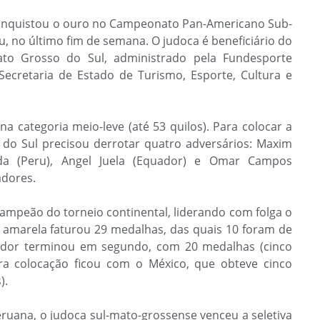
onquistou o ouro no Campeonato Pan-Americano Sub-
u, no último fim de semana. O judoca é beneficiário do
to Grosso do Sul, administrado pela Fundesporte
Secretaria de Estado de Turismo, Esporte, Cultura e
na categoria meio-leve (até 53 quilos). Para colocar a
do Sul precisou derrotar quatro adversários: Maxim
nda (Peru), Angel Juela (Equador) e Omar Campos
adores.
campeão do torneio continental, liderando com folga o
 amarela faturou 29 medalhas, das quais 10 foram de
uador terminou em segundo, com 20 medalhas (cinco
ira colocação ficou com o México, que obteve cinco
).
eruana, o judoca sul-mato-grossense venceu a seletiva