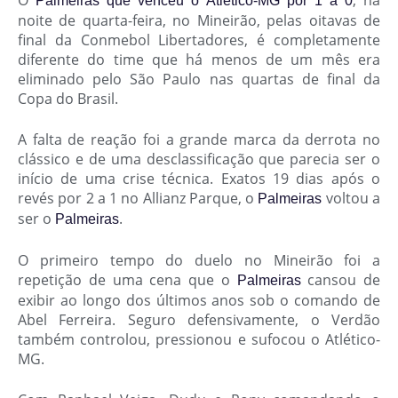
O
, na
Palmeiras que venceu o Atlético-MG por 1 a 0
noite de quarta-feira, no Mineirão, pelas oitavas de
final da Conmebol Libertadores, é completamente
diferente do time que há menos de um mês era
eliminado pelo São Paulo nas quartas de final da
Copa do Brasil.
A falta de reação foi a grande marca da derrota no
clássico e de uma desclassificação que parecia ser o
início de uma crise técnica. Exatos 19 dias após o
revés por 2 a 1 no Allianz Parque, o
voltou a
Palmeiras
ser o
.
Palmeiras
O primeiro tempo do duelo no Mineirão foi a
repetição de uma cena que o
cansou de
Palmeiras
exibir ao longo dos últimos anos sob o comando de
Abel Ferreira. Seguro defensivamente, o Verdão
também controlou, pressionou e sufocou o Atlético-
MG.