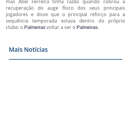
mas Abel Ferreira tinha razão quando cobrou a
recuperação do auge físico dos seus principais
jogadores e disse que o principal reforço para a
sequência temporada estava dentro do próprio
clube: o
voltar a ser o
.
Palmeiras
Palmeiras
Mais Notícias
M
d
M
6
n
A