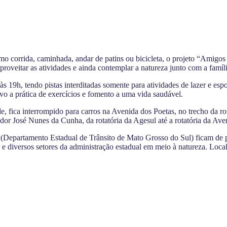
mo corrida, caminhada, andar de patins ou bicicleta, o projeto “Ami
oveitar as atividades e ainda contemplar a natureza junto com a famíli
 19h, tendo pistas interditadas somente para atividades de lazer e es
o a prática de exercícios e fomento a uma vida saudável.
fica interrompido para carros na Avenida dos Poetas, no trecho da rot
r José Nunes da Cunha, da rotatória da Agesul até a rotatória da Av
MS (Departamento Estadual de Trânsito de Mato Grosso do Sul) ficam de
 e diversos setores da administração estadual em meio à natureza. Loca