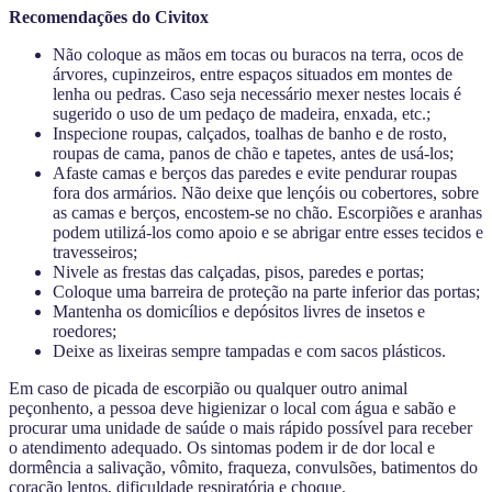
Recomendações do Civitox
Não coloque as mãos em tocas ou buracos na terra, ocos de
árvores, cupinzeiros, entre espaços situados em montes de
lenha ou pedras. Caso seja necessário mexer nestes locais é
sugerido o uso de um pedaço de madeira, enxada, etc.;
Inspecione roupas, calçados, toalhas de banho e de rosto,
roupas de cama, panos de chão e tapetes, antes de usá-los;
Afaste camas e berços das paredes e evite pendurar roupas
fora dos armários. Não deixe que lençóis ou cobertores, sobre
as camas e berços, encostem-se no chão. Escorpiões e aranhas
podem utilizá-los como apoio e se abrigar entre esses tecidos e
travesseiros;
Nivele as frestas das calçadas, pisos, paredes e portas;
Coloque uma barreira de proteção na parte inferior das portas;
Mantenha os domicílios e depósitos livres de insetos e
roedores;
Deixe as lixeiras sempre tampadas e com sacos plásticos.
Em caso de picada de escorpião ou qualquer outro animal
peçonhento, a pessoa deve higienizar o local com água e sabão e
procurar uma unidade de saúde o mais rápido possível para receber
o atendimento adequado. Os sintomas podem ir de dor local e
dormência a salivação, vômito, fraqueza, convulsões, batimentos do
coração lentos, dificuldade respiratória e choque.