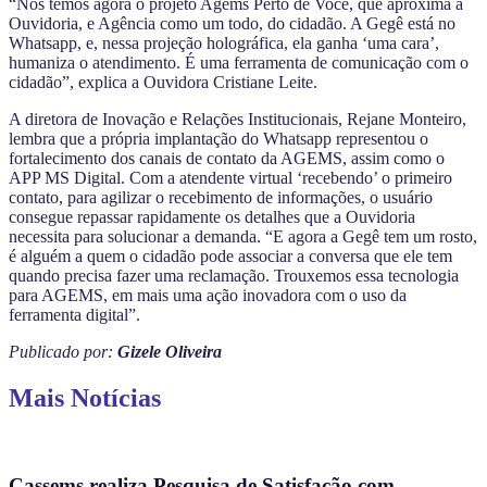
“Nós temos agora o projeto Agems Perto de Você, que aproxima a
Ouvidoria, e Agência como um todo, do cidadão. A Gegê está no
Whatsapp, e, nessa projeção holográfica, ela ganha ‘uma cara’,
humaniza o atendimento. É uma ferramenta de comunicação com o
cidadão”, explica a Ouvidora Cristiane Leite.
A diretora de Inovação e Relações Institucionais, Rejane Monteiro,
lembra que a própria implantação do Whatsapp representou o
fortalecimento dos canais de contato da AGEMS, assim como o
APP MS Digital. Com a atendente virtual ‘recebendo’ o primeiro
contato, para agilizar o recebimento de informações, o usuário
consegue repassar rapidamente os detalhes que a Ouvidoria
necessita para solucionar a demanda. “E agora a Gegê tem um rosto,
é alguém a quem o cidadão pode associar a conversa que ele tem
quando precisa fazer uma reclamação. Trouxemos essa tecnologia
para AGEMS, em mais uma ação inovadora com o uso da
ferramenta digital”.
Publicado por:
Gizele Oliveira
Mais Notícias
Cassems realiza Pesquisa de Satisfação com