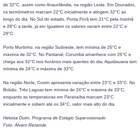
de 32°C, assim como Anaurilândia, na região Leste. Em Dourados,
os termômetros marcam 22°C inicialmente e atingem 32°C ao
longo do dia. No Sul do estado, Ponta Porã tem 21°C pela manhã
e 28°C a tarde, já em Iguatemi os valores variam entre 22°C e
29°C.
Porto Murtinho, na região Sudoeste, tem mínima de 25°C e
máxima de 32°C. No Pantanal, Corumbá amanhece com 25°C e
chega aos 32°C nos horários mais quentes do dia; Aquidauana tem
mínima de 24°C e máxima de 33°C.
Na região Norte, Coxim apresenta variação entre 23°C e 33°C. No
Bolsão, Três Lagoas tem mínima de 24°C e máxima de 33°C,
enquanto as temperaturas em Paranaíba marcam 23°C
inicialmente e sobem até os 34°C, valor mais alto do dia.
Heloisa Duim, Programa de Estágio Supervisionado
Foto: Álvaro Rezende