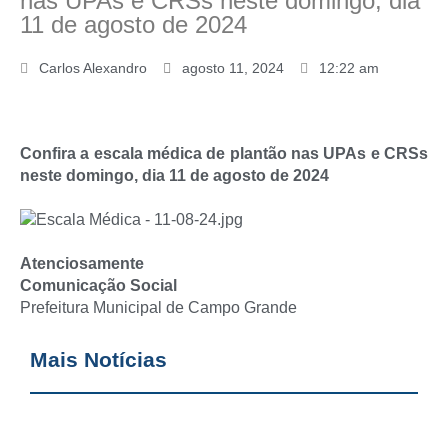
nas UPAs e CRSs neste domingo, dia
11 de agosto de 2024
Carlos Alexandro
agosto 11, 2024
12:22 am
Confira a escala médica de plantão nas UPAs e CRSs
neste domingo, dia 11 de agosto de 2024
Atenciosamente
Comunicação Social
Prefeitura Municipal de Campo Grande
Mais Notícias
V
s