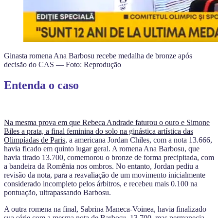
Ginasta romena Ana Barbosu recebe medalha de bronze após
decisão do CAS — Foto: Reprodução
Entenda o caso
Na mesma prova em que Rebeca Andrade faturou o ouro e Simone
Biles a prata, a final feminina do solo na ginástica artística das
Olimpíadas de Paris
, a americana Jordan Chiles, com a nota 13.666,
havia ficado em quinto lugar geral. A romena Ana Barbosu, que
havia tirado 13.700, comemorou o bronze de forma precipitada, com
a bandeira da Romênia nos ombros. No entanto, Jordan pediu a
revisão da nota, para a reavaliação de um movimento inicialmente
considerado incompleto pelos árbitros, e recebeu mais 0.100 na
pontuação, ultrapassando Barbosu.
A outra romena na final, Sabrina Maneca-Voinea, havia finalizado
sua série com a mesma nota de Barbosu, 13.700, mas permanecia