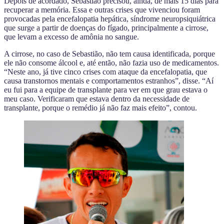
Depois de acordado, Sebastião precisou, ainda, de mais 15 dias para
recuperar a memória. Essa e outras crises que vivenciou foram
provocadas pela encefalopatia hepática, síndrome neuropsiquiátrica
que surge a partir de doenças do fígado, principalmente a cirrose,
que levam a excesso de amônia no sangue.
A cirrose, no caso de Sebastião, não tem causa identificada, porque
ele não consome álcool e, até então, não fazia uso de medicamentos.
“Neste ano, já tive cinco crises com ataque da encefalopatia, que
causa transtornos mentais e comportamentos estranhos”, disse. “Aí
eu fui para a equipe de transplante para ver em que grau estava o
meu caso. Verificaram que estava dentro da necessidade de
transplante, porque o remédio já não faz mais efeito”, contou.