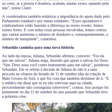
ao certo, se a pessoa é doadora, acabam, muitas vezes, optando pelo
não”, notou Claire.
A coordenadora também enfatizou a importância do apoio dado pelo
Parlamento estadual e por outras entidades. “Esses apoiadores e
colaboradores estão fazendo a diferença no nosso evento. Juntos
somos fortes. E com todas essas pessoas envolvidas, temos certeza
que vamos aumentar o número de doadores e, consequentemente, o
número de transplante”, comentou.
Sebastião caminha para uma nova história
Ao lado da esposa, Juliana, Sebastião afirmou, convicto: “Foi ela
que me salvou”. Juliana nega, dizendo que quem o salvou foi Deus.
“Sim. Deus usou você como instrumento para me salvar”, ponderou
Sebastião. Ele se referia à decisão de Juliana de não ir a uma
pescaria na véspera do feriado de 11 de outubro (dia da criação de
Mato Grosso do Sul), o que fez com que também desistisse de ir. “E
o médico me disse que se eu não estivesse aqui na cidade,
provavelmente não conseguiria sobreviver”, contou. Isso porque foi
justamente no dia 11 de outubro do ano passado que Sebastião teve
a primeira crise.