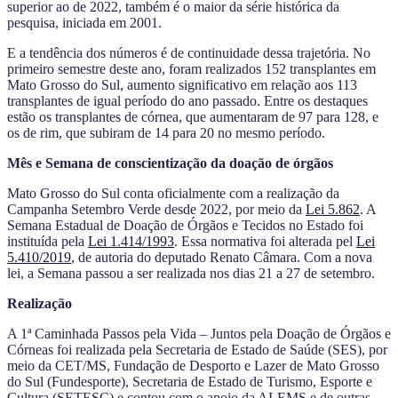
superior ao de 2022, também é o maior da série histórica da
pesquisa, iniciada em 2001.
E a tendência dos números é de continuidade dessa trajetória. No
primeiro semestre deste ano, foram realizados 152 transplantes em
Mato Grosso do Sul, aumento significativo em relação aos 113
transplantes de igual período do ano passado. Entre os destaques
estão os transplantes de córnea, que aumentaram de 97 para 128, e
os de rim, que subiram de 14 para 20 no mesmo período.
Mês e Semana de conscientização da doação de órgãos
Mato Grosso do Sul conta oficialmente com a realização da
Campanha Setembro Verde desde 2022, por meio da
Lei 5.862
. A
Semana Estadual de Doação de Órgãos e Tecidos no Estado foi
instituída pela
Lei 1.414/1993
. Essa normativa foi alterada pel
Lei
5.410/2019
, de autoria do deputado Renato Câmara. Com a nova
lei, a Semana passou a ser realizada nos dias 21 a 27 de setembro.
Realização
A 1ª Caminhada Passos pela Vida – Juntos pela Doação de Órgãos e
Córneas foi realizada pela Secretaria de Estado de Saúde (SES), por
meio da CET/MS, Fundação de Desporto e Lazer de Mato Grosso
do Sul (Fundesporte), Secretaria de Estado de Turismo, Esporte e
Cultura (SETESC) e contou com o apoio da ALEMS e de outras