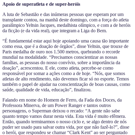
Apoio de superatleta e de super-heróis
A luta de Sebastião e das inúmeras pessoas que esperam por um
transplante contou, na manhã deste domingo, com a força do atleta
paralímpico Yeltsin Jacques, medalhista olímpico, e com a de heróis
da ficção (e da vida real), que integram a Liga do Bem.
“É fundamental estar aqui hoje apoiando uma causa tão importante
como essa, que é a doação de órgãos”, disse Yeltsin, que trouxe de
Paris medalha de ouro nos 1.500 metros, quebrando o recorde
mundial na modalidade. “Precisamos conscientizar as nossas
famílias, as pessoas do nosso convívio, sobre a importância da
doação”, acrescentou. E ele, como atleta, percebe-se como
responsável por somar a ações como a de hoje. “Nós, que somos
atletas de alto rendimento, não devemos ficar só no esporte. Temos
também o papel de ajudar na conscientização de boas causas, como
saúde, qualidade de vida, educação”, finalizou.
Falando em nome do Homem de Ferro, da Fada dos Doces, da
Professora Minerva, de um Power Ranger e tantos outros
personagens, o Superman deixou o recado: “A gente não sabe
quanto tempo vamos durar nesta vida. Esta vida é muito efêmera.
Então, quando terminarmos o nosso ciclo e, se algo dentro de nós
puder ser usado para salvar outra vida, por que não fazê-lo?”, disse
o herói, que respondeu se chamar “Clark Kent” ao ser perguntado