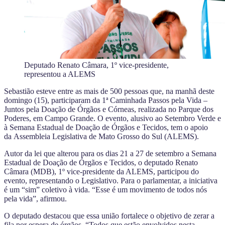
Deputado Renato Câmara, 1º vice-presidente,
representou a ALEMS
Sebastião esteve entre as mais de 500 pessoas que, na manhã deste
domingo (15), participaram da 1ª Caminhada Passos pela Vida –
Juntos pela Doação de Órgãos e Córneas, realizada no Parque dos
Poderes, em Campo Grande. O evento, alusivo ao Setembro Verde e
à Semana Estadual de Doação de Órgãos e Tecidos, tem o apoio
da Assembleia Legislativa de Mato Grosso do Sul (ALEMS).
Autor da lei que alterou para os dias 21 a 27 de setembro a Semana
Estadual de Doação de Órgãos e Tecidos, o deputado Renato
Câmara (MDB), 1º vice-presidente da ALEMS, participou do
evento, representando o Legislativo. Para o parlamentar, a iniciativa
é um “sim” coletivo à vida. “Esse é um movimento de todos nós
pela vida”, afirmou.
O deputado destacou que essa união fortalece o objetivo de zerar a
fila por espera de órgãos. “Todos que estão envolvidos nesta