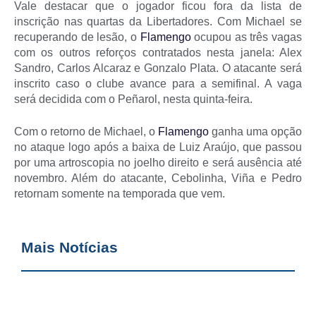
Vale destacar que o jogador ficou fora da lista de
inscrição nas quartas da Libertadores. Com Michael se
recuperando de lesão, o
Flamengo
ocupou as três vagas
com os outros reforços contratados nesta janela: Alex
Sandro, Carlos Alcaraz e Gonzalo Plata. O atacante será
inscrito caso o clube avance para a semifinal. A vaga
será decidida com o Peñarol, nesta quinta-feira.
Com o retorno de Michael, o
Flamengo
ganha uma opção
no ataque logo após a baixa de Luiz Araújo, que passou
por uma artroscopia no joelho direito e será ausência até
novembro. Além do atacante, Cebolinha, Viña e Pedro
retornam somente na temporada que vem.
Mais Notícias
G
d
d