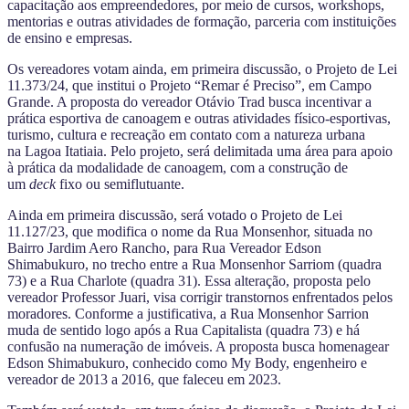
capacitação aos empreendedores, por meio de cursos, workshops,
mentorias e outras atividades de formação, parceria com instituições
de ensino e empresas.
Os vereadores votam ainda, em primeira discussão, o Projeto de Lei
11.373/24, que institui o Projeto “Remar é Preciso”, em Campo
Grande. A proposta do vereador Otávio Trad busca incentivar a
prática esportiva de canoagem e outras atividades físico-esportivas,
turismo, cultura e recreação em contato com a natureza urbana
na Lagoa Itatiaia. Pelo projeto, será delimitada uma área para apoio
à prática da modalidade de canoagem, com a construção de
um
deck
fixo ou semiflutuante.
Ainda em primeira discussão, será votado o Projeto de Lei
11.127/23, que modifica o nome da Rua Monsenhor, situada no
Bairro Jardim Aero Rancho, para Rua Vereador Edson
Shimabukuro, no trecho entre a Rua Monsenhor Sarriom (quadra
73) e a Rua Charlote (quadra 31). Essa alteração, proposta pelo
vereador Professor Juari, visa corrigir transtornos enfrentados pelos
moradores. Conforme a justificativa, a Rua Monsenhor Sarrion
muda de sentido logo após a Rua Capitalista (quadra 73) e há
confusão na numeração de imóveis. A proposta busca homenagear
Edson Shimabukuro, conhecido como My Body, engenheiro e
vereador de 2013 a 2016, que faleceu em 2023.