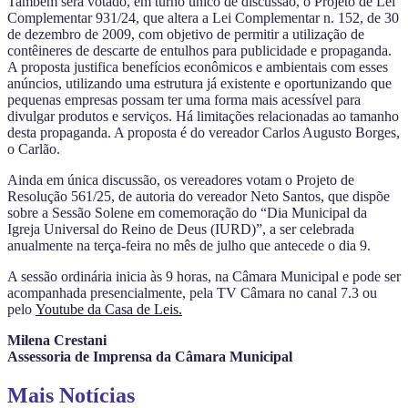
Também será votado, em turno único de discussão, o Projeto de Lei
Complementar 931/24, que altera a Lei Complementar n. 152, de 30
de dezembro de 2009, com objetivo de permitir a utilização de
contêineres de descarte de entulhos para publicidade e propaganda.
A proposta justifica benefícios econômicos e ambientais com esses
anúncios, utilizando uma estrutura já existente e oportunizando que
pequenas empresas possam ter uma forma mais acessível para
divulgar produtos e serviços. Há limitações relacionadas ao tamanho
desta propaganda. A proposta é do vereador Carlos Augusto Borges,
o Carlão.
Ainda em única discussão, os vereadores votam o Projeto de
Resolução 561/25, de autoria do vereador Neto Santos, que dispõe
sobre a Sessão Solene em comemoração do “Dia Municipal da
Igreja Universal do Reino de Deus (IURD)”, a ser celebrada
anualmente na terça-feira no mês de julho que antecede o dia 9.
A sessão ordinária inicia às 9 horas, na Câmara Municipal e pode ser
acompanhada presencialmente, pela TV Câmara no canal 7.3 ou
pelo
Youtube da Casa de Leis.
Milena Crestani
Assessoria de Imprensa da Câmara Municipal
Mais Notícias