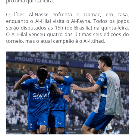
próxima quinta-feira.
O líder Al-Nassr enfrenta o Damac, em casa,
enquanto o Al-Hilal visita o Al-Fayha. Todos os jogos
serão disputados às 15h (de Brasília) na quinta-feira.
O Al-Hilal venceu quatro das últimas seis edições do
torneio, mas o atual campeão é o Al-Ittihad.