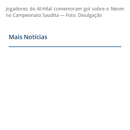
Jogadores do Al-Hilal comemoram gol sobre o Neom
no Campeonato Saudita — Foto: Divulgação
Mais Notícias
V
s
c
a
g
e
2
Í
R