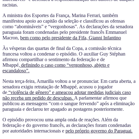
racistas.
A ministra dos Esportes da França, Marina Ferrari, também
manifestou apoio ao capitão da seleção e classificou as ofensas
como “abomináveis” e “vergonhosas”. As declarações da senadora
paraguaia foram condenadas pelo presidente francês Emmanuel
Macron,
bem como pelo presidente da Fifa, Gianni Infantino
Às vésperas das quartas de final da Copa, a comissão técnica
francesa voltou a condenar o episódio. O auxiliar Guy Stéphan
afirmou compartilhar o sentimento da federação e de
Mbappé,
definindo o caso como “vergonhoso, abjeto e
escandaloso”.
Nesta terça-feira, Amarilla voltou a se pronunciar. Em carta aberta, a
senadora exigiu retratação de Mbappé, acusou o jogador
de
“violência de gênero” e ameaçou adotar medidas judiciais caso
não receba um pedido de desculpas.
A parlamentar afirmou que
publicou as mensagens “com o sangue fervendo” após a eliminação
paraguaia e declarou ter apagado as postagens posteriormente.
O episódio provocou uma ampla onda de reações. Além da
federação e do governo francês, as declarações foram condenadas
por autoridades internacionais e
pelo próprio governo do Paraguai.