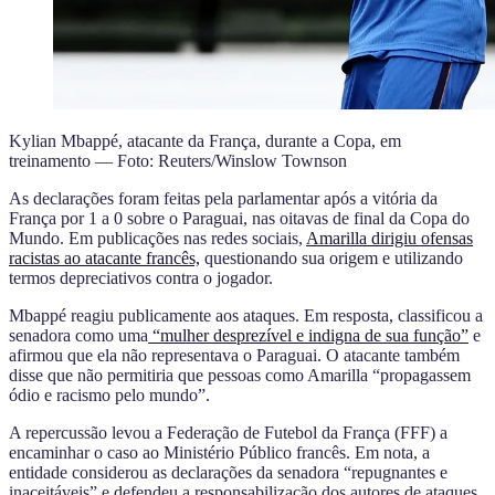
Kylian Mbappé, atacante da França, durante a Copa, em
treinamento — Foto: Reuters/Winslow Townson
As declarações foram feitas pela parlamentar após a vitória da
França por 1 a 0 sobre o Paraguai, nas oitavas de final da Copa do
Mundo. Em publicações nas redes sociais,
Amarilla dirigiu ofensas
racistas ao atacante francês,
questionando sua origem e utilizando
termos depreciativos contra o jogador.
Mbappé reagiu publicamente aos ataques. Em resposta, classificou a
senadora como uma
“mulher desprezível e indigna de sua função”
e
afirmou que ela não representava o Paraguai. O atacante também
disse que não permitiria que pessoas como Amarilla “propagassem
ódio e racismo pelo mundo”.
A repercussão levou a Federação de Futebol da França (FFF) a
encaminhar o caso ao Ministério Público francês. Em nota, a
entidade considerou as declarações da senadora “repugnantes e
inaceitáveis” e defendeu a responsabilização dos autores de ataques