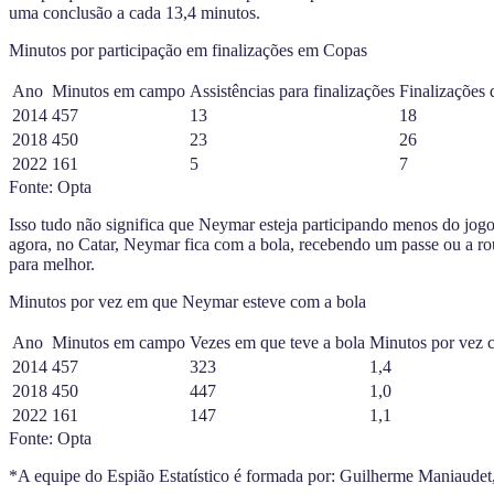
uma conclusão a cada 13,4 minutos.
Minutos por participação em finalizações em Copas
Ano
Minutos em campo
Assistências para finalizações
Finalizações 
2014
457
13
18
2018
450
23
26
2022
161
5
7
Fonte: Opta
Isso tudo não significa que Neymar esteja participando menos do jogo.
agora, no Catar, Neymar fica com a bola, recebendo um passe ou a r
para melhor.
Minutos por vez em que Neymar esteve com a bola
Ano
Minutos em campo
Vezes em que teve a bola
Minutos por vez 
2014
457
323
1,4
2018
450
447
1,0
2022
161
147
1,1
Fonte: Opta
*A equipe do Espião Estatístico é formada por: Guilherme Maniaudet