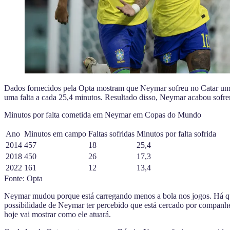
Dados fornecidos pela Opta mostram que Neymar sofreu no Catar uma 
uma falta a cada 25,4 minutos. Resultado disso, Neymar acabou sofre
Minutos por falta cometida em Neymar em Copas do Mundo
Ano
Minutos em campo
Faltas sofridas
Minutos por falta sofrida
2014
457
18
25,4
2018
450
26
17,3
2022
161
12
13,4
Fonte: Opta
Neymar mudou porque está carregando menos a bola nos jogos. Há qu
possibilidade de Neymar ter percebido que está cercado por companh
hoje vai mostrar como ele atuará.