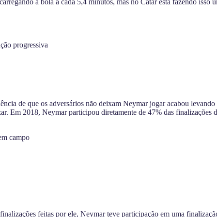
arregando a bola a cada 5,4 minutos, mas no Catar está fazendo isso
ção progressiva
ncia de que os adversários não deixam Neymar jogar acabou levando a
r. Em 2018, Neymar participou diretamente de 47% das finalizações da
e em campo
inalizações feitas por ele, Neymar teve participação em uma finalizaçã