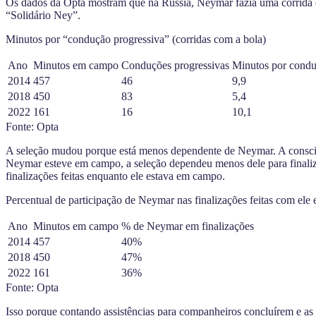
Os dados da Opta mostram que na Rússia, Neymar fazia uma corrida c
“Solidário Ney”.
Minutos por “condução progressiva” (corridas com a bola)
Ano
Minutos em campo
Conduções progressivas
Minutos por condu
2014
457
46
9,9
2018
450
83
5,4
2022
161
16
10,1
Fonte: Opta
A seleção mudou porque está menos dependente de Neymar. A consciê
Neymar esteve em campo, a seleção dependeu menos dele para finaliza
finalizações feitas enquanto ele estava em campo.
Percentual de participação de Neymar nas finalizações feitas com el
Ano
Minutos em campo
% de Neymar em finalizações
2014
457
40%
2018
450
47%
2022
161
36%
Fonte: Opta
Isso porque contando assistências para companheiros concluírem e as f