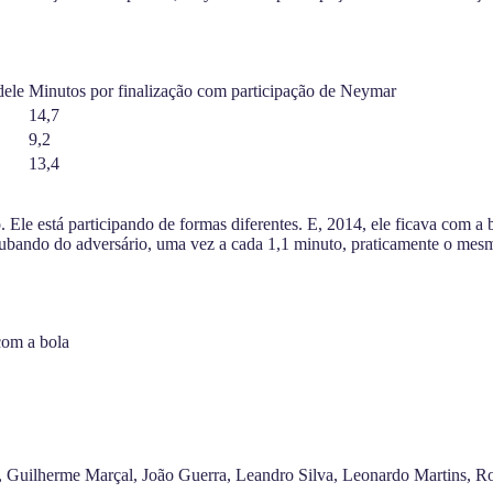
dele
Minutos por finalização com participação de Neymar
14,7
9,2
13,4
 Ele está participando de formas diferentes. E, 2014, ele ficava com a
oubando do adversário, uma vez a cada 1,1 minuto, praticamente o me
com a bola
, Guilherme Marçal, João Guerra, Leandro Silva, Leonardo Martins, Ro