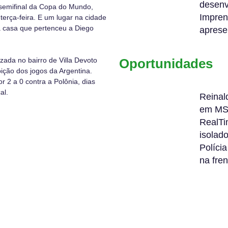
desenv
 semifinal da Copa do Mundo,
Impren
terça-feira. E um lugar na cidade
a casa que pertenceu a Diego
aprese
zada no bairro de Villa Devoto
Oportunidades
bição dos jogos da Argentina.
r 2 a 0 contra a Polônia, dias
al.
Reinal
em M
RealTi
isolad
Políci
na fre