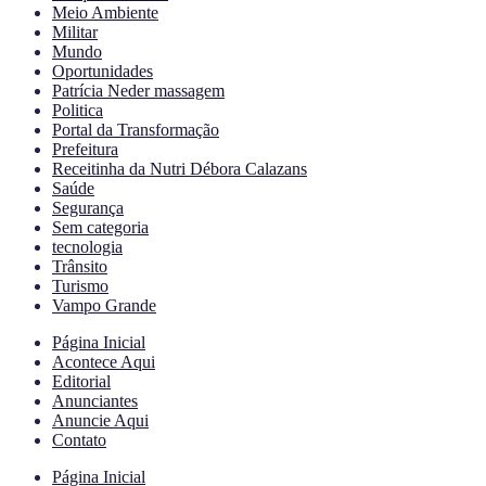
Meio Ambiente
Militar
Mundo
Oportunidades
Patrícia Neder massagem
Politica
Portal da Transformação
Prefeitura
Receitinha da Nutri Débora Calazans
Saúde
Segurança
Sem categoria
tecnologia
Trânsito
Turismo
Vampo Grande
Página Inicial
Acontece Aqui
Editorial
Anunciantes
Anuncie Aqui
Contato
Página Inicial