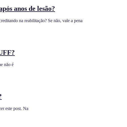
após anos de lesão?
tando na reabilitação? Se não, vale a pena
CUFF?
ue não é
?
er este post. ⁣Na