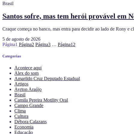
Brasil
Santos sofre, mas tem herói provável em N
Craque começa no banco, mas entra para decidir ao lado de Rony e c
5 de agosto de 2026
Página
1
Página
2
Página
3
…
Página
12
Categorias
Acontece aqui
Alex do som
Amarildo Cruz Deputado Estadual
Artigos
Ayrton Araújo
Brasil
Camila Pereira Motility Oral
Campo Grande
Clima
Cultura
Débora Calazans
Economia
Educação